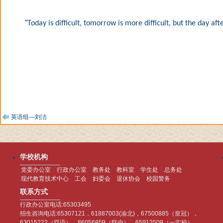
“
Today is difficult, tomorrow is more difficult, but the day af
英语组—刘洁
学校机构
党委办公室
行政办公室
教务处
教科室
学生处
总务处
现代教育技术中心
工会
妇委会
退休协会
校园警务
联系方式
行政办公室电话:65303495
招生咨询电话:65307121，61887003(渝北)，67500885（皇冠），
63015222（双语），86056859（联中），65912509（一实校）