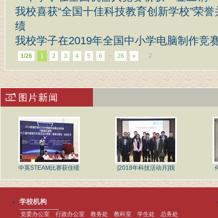
我校喜获“全国十佳科技教育创新学校”荣
绩
我校学子在2019年全国中小学电脑制作竞
...
1/26
1
2
3
4
5
6
26
»
中英STEAM比赛获佳绩
[2018年科技活动月]我
学校机构
党委办公室
行政办公室
教务处
教科室
学生处
总务处