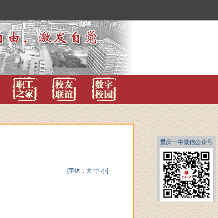
重庆一中微信公众号
[字体：
大
中
小
]