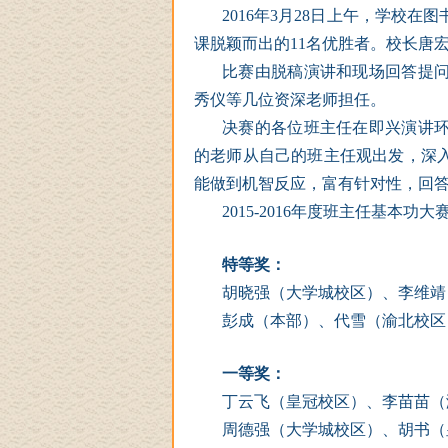
2016
年
3
月
28
日
上午，学校在图
课脱颖而出的
11
名优胜者。校长唐
比赛由脱稿演讲和现场回答提
秀仪等几位资深老师担任。
决赛的各位班主任在即兴演讲
的老师从自己的班主任观出发，深
能做到机智反应，富有针对性，回
2015-2016
年度班主任基本功大
特等奖：
胡晓强（大学城校区）、李维靖
彭成（本部）、代雪（渝北校区
一等奖：
丁云飞（皇冠校区）、李苗苗（
周德强（大学城校区）、胡书（