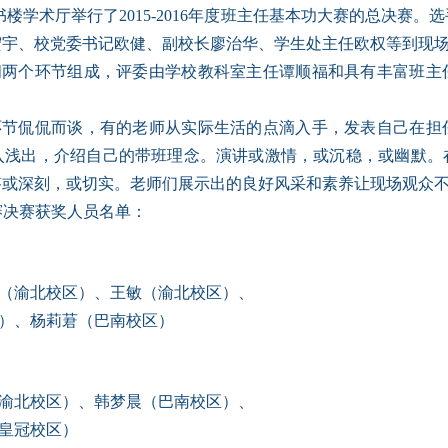
书楼学术厅举行了
2015-2016
年度班主任基本功大赛的总决赛。选
宏宇、校党委书记欧健、副校长廖治华、学生处主任欧权等到现
问两个环节组成，评委由学校教科室主任谭顺福和具有丰富班主
环节侃侃而谈，有的老师从实际生活的点滴入手，发表自己在担
入浅出，介绍自己的带班理念。演讲或激情，或沉稳，或幽默。
答或深刻，或切实。老师们展示出的良好风采和素养让现场观众
赛决赛获奖人员名单：
（渝北校区）、王敏（渝北校区）、
）、杨莉莙（巴南校区）
渝北校区）、韩梦晨（巴南校区）、
皇冠校区）