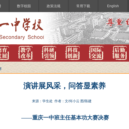
册
数字校园
政策法规
常用下载
English
赛
演讲展风采，问答显素养
来源：学生处 作者：文/何小云 图/陈建
——重庆一中班主任基本功大赛决赛