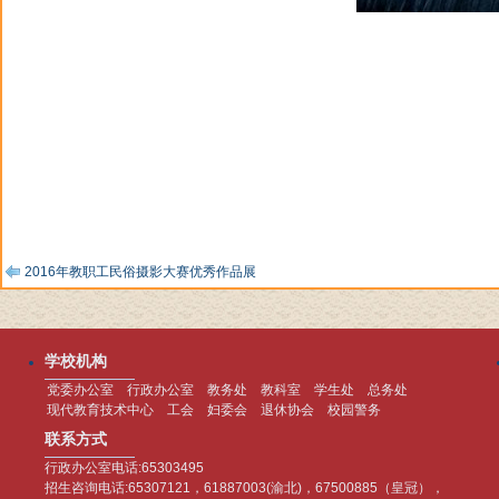
2016年教职工民俗摄影大赛优秀作品展
学校机构
党委办公室
行政办公室
教务处
教科室
学生处
总务处
现代教育技术中心
工会
妇委会
退休协会
校园警务
联系方式
行政办公室电话:65303495
招生咨询电话:65307121，61887003(渝北)，67500885（皇冠），