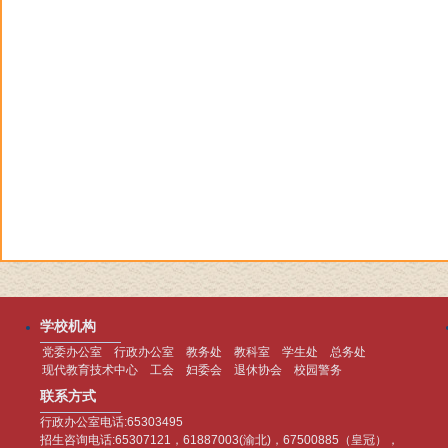
学校机构
党委办公室
行政办公室
教务处
教科室
学生处
总务处
现代教育技术中心
工会
妇委会
退休协会
校园警务
联系方式
行政办公室电话:65303495
招生咨询电话:65307121，61887003(渝北)，67500885（皇冠），