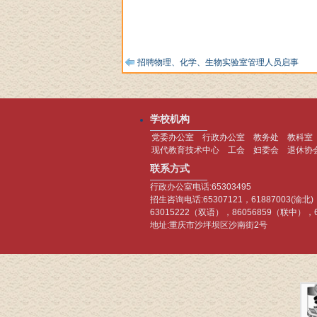
招聘物理、化学、生物实验室管理人员启事
学校机构
党委办公室
行政办公室
教务处
教科室
现代教育技术中心
工会
妇委会
退休协
联系方式
行政办公室电话:65303495
招生咨询电话:65307121，61887003(渝北
63015222（双语），86056859（联中），
地址:重庆市沙坪坝区沙南街2号