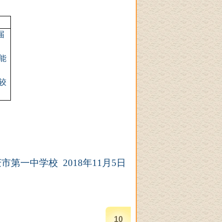
届
能
较
庆市第一中学校
2018年11月
5
日
10