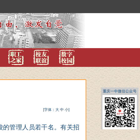
重庆一中微信公众号
[字体：
大
中
小
]
校的
管理人员若干名。有关招