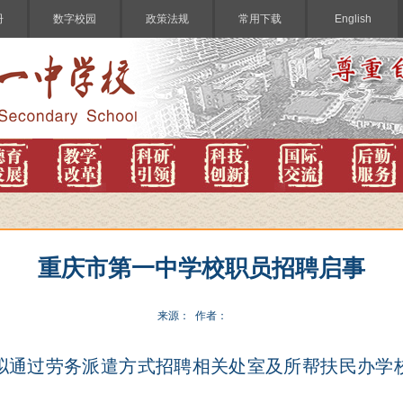
册
数字校园
政策法规
常用下载
English
重庆市第一中学校职员招聘启事
来源： 作者：
拟通过劳务派遣方式招聘
相关
处室
及所帮扶民办学