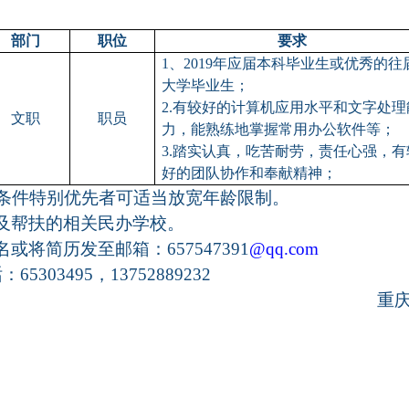
部门
职位
要求
1
、
2019
年应届本科毕业生或优秀的往
大学毕业生；
2.
有较好
的
计算机应用水平和文字处理
文职
职员
力，能熟练
地
掌握常用
办公软件等
；
3.
踏实认真，吃苦耐劳，责任心强，有
好的团队协作和奉献精神；
，条件特别优先者可适当放宽年龄限制。
及帮扶的相关民办学校
。
名或将简历发至邮箱：
657547391
@qq.com
话：
65303495，
13752889232
重