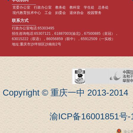
党委办公室
行政办公室
教务处
教科室
学生处
总务处
现代教育技术中心
工会
妇委会
退休协会
校园警务
联系方式
行政办公室电话:65303495
招生咨询电话:65307121，61887003(渝北)，67500885（皇冠），
63015222（双语），86056859（联中），65912509（一实校）
地址:重庆市沙坪坝区沙南街2号
Copyright © 重庆一中 201
渝ICP备16001851号-
渝公网