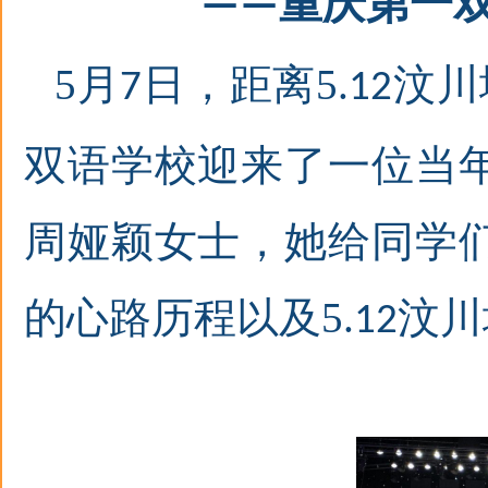
重庆第一
——
5
月
日
，
距离
5
汶川
7
.12
双语学校迎来了一位当
周娅颖女士
，
她给同学
的心路历程
以及
5
汶川
.12