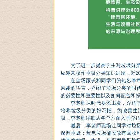
为了进一步提高
学生
对垃圾分
应邀来校作
垃圾分类知识讲座，近
2
在
全场
家长和同学们
的热烈掌
风趣的语言，
介绍了垃圾分类的时
的必要性和重要性以及如何配合和
李
老师从时代要求出发，介绍
培养垃圾分类的好习惯，为改善生
圾，
李
老师详细从各个方面入手介
最后，
李老师现场让同学对垃
腐湿垃圾；蓝色垃圾桶投放有回收