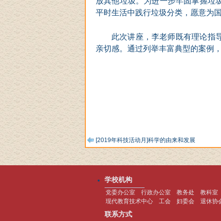
放其他垃圾。为进一步牢固掌握垃
平时生活中践行垃圾分类，愿意为
此次讲座，
李老师
既有理论指
亲切感。通过列举丰富典型的案例
[2019年科技活动月]科学的由来和发展
学校机构
党委办公室
行政办公室
教务处
教科室
现代教育技术中心
工会
妇委会
退休协
联系方式