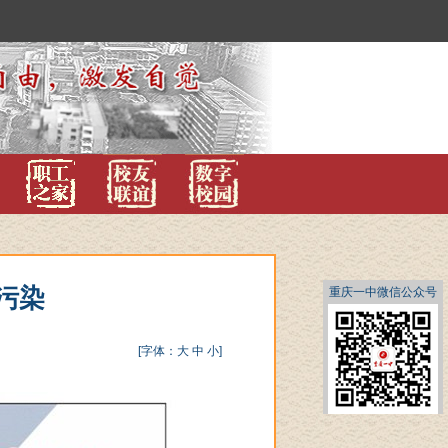
圾污染
重庆一中微信公众号
[字体：
大
中
小
]