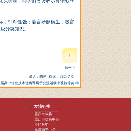
此次
讲座
，同学们纷纷表示有信心在
际，针对性强；语言妙趣横生，极富
垃圾分类知识
。
1
顶一下
录入：
陈苏
| 阅读：
23247
次
六届高中信息技术优质课展示交流活动中获特等奖
友情链接
重庆市教委
重庆市技装中心
沙区教委
重庆南开中学