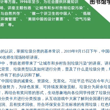
类的认识，掌握垃圾分类的基本常识
，
2019
年
月
15
日
下午
，
中国
9
00
名师生现场聆听讲座。
声中
，李皓老师带来了
“让城市和乡村告别垃圾污染”的讲座。
讲
代背景、垃圾类型以及如何进行分类，普及了什么是垃圾分类，
操作有了初步认识和了解。
了中国垃圾的减量化、资源化、无害化。习近平总书记在
今年
六
活做努力，为绿色发展、可持续发展做贡献。垃圾分为厨余垃
绍，再结合有奖问答的形式，生动形象地向各位同学传授了垃圾
圾分类卡片进行分类投放，从互动游戏中大家了解到全国通行的
利润、且有技术回收、符合环保安全卫生标准的有用垃圾；红色