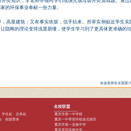
圾分类知识，李老师带领同学们现场完成垃圾分类游戏题。通过
国家的环保事业奉献一份力量。
导，高屋建瓴；又有事实依据，信手拈来。所举实例贴近学生实
，让隐晦的理论变得浅显易懂，使学生
学习到了更具体更准确的
余波老师在全国第
名校联盟
学生处
总务处
重庆市第一中学校
会
校园警务
重庆一中寄宿学校渝北校区
重庆市第一实验中学
重庆皇冠实验中学