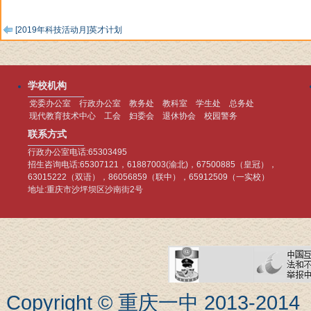
[2019年科技活动月]英才计划
学校机构
党委办公室
行政办公室
教务处
教科室
学生处
总务处
现代教育技术中心
工会
妇委会
退休协会
校园警务
联系方式
行政办公室电话:65303495
招生咨询电话:65307121，61887003(渝北)，67500885（皇冠），
63015222（双语），86056859（联中），65912509（一实校）
地址:重庆市沙坪坝区沙南街2号
Copyright © 重庆一中 201