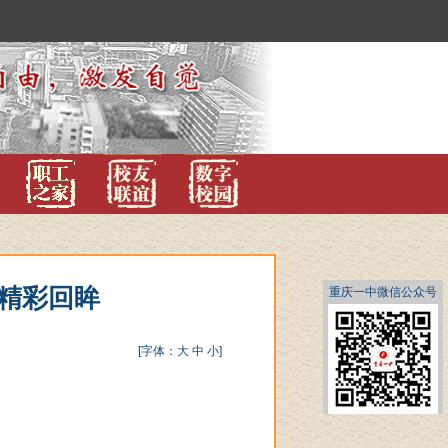
演精彩回眸
重庆一中微信公众号
[字体：
大
中
小
]