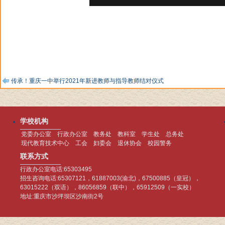
传承！重庆一中举行2021年新进教师与指导教师结对仪式
学校机构
党委办公室
行政办公室
教务处
教科室
学生处
总务处
现代教育技术中心
工会
妇委会
退休协会
校园警务
联系方式
行政办公室电话:65303495
招生咨询电话:65307121，61887003(渝北)，67500885（皇冠），
63015222（双语），86056859（联中），65912509（一实校）
地址:重庆市沙坪坝区沙南街2号