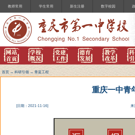
教师常用
学生常用
新生注册
数字校园
首页
→
科研引领
→
青蓝工程
重庆一中青
[日期：2021-11-16]
来