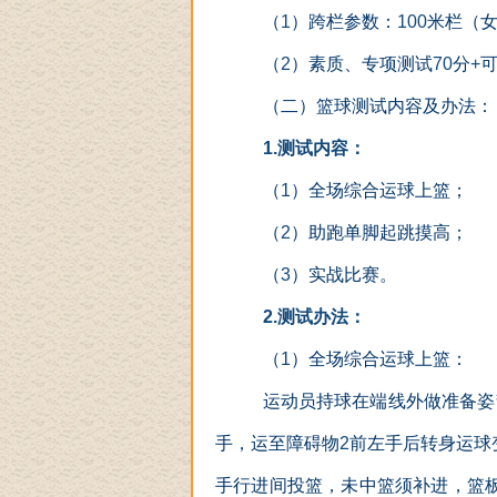
（
1
）跨栏参数：
100
米栏（
（
2
）素质、专项测试
70
分
+
（二）篮球测试内容及办法：
1.
测试内容：
（
1
）全场综合运球上篮；
（
2
）助跑单脚起跳摸高；
（
3
）实战比赛。
2.
测试办法：
（
1
）全场综合运球上篮：
运动员持球在端线外做准备姿
手，运至障碍物
2
前左手后转身运球
手行进间投篮，未中篮须补进，篮