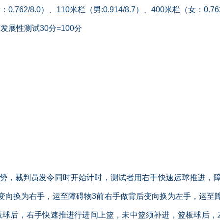
女：
0.762/8.0
）、
110
米栏（男
:0.914/8.7
）、
400
米栏（女：
0.76
可发展性测试
30
分
=100
分
势，裁判员发令同时开始计时，测试者用右手快速运球推进，
变向换为右手，运至障碍物
3
前右手做背后变向换为左手，运至
板球后，右手快速推进行进间上篮，未中篮须补进，篮板球后，