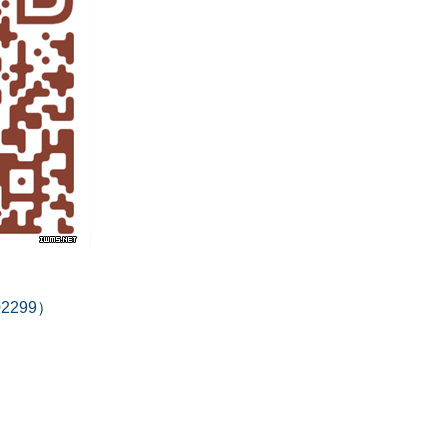
02299
）