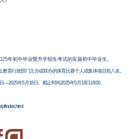
人）
025
年初中毕业暨升学招生考试的应届初中毕业生。
上教育行政部门主办或联办的体育比赛个人或集体项目前八名
。
日—
2025
年
5
月
18
日。截止时间
2025
年
5
月
18
日
18:00
。
n/yt/index.html