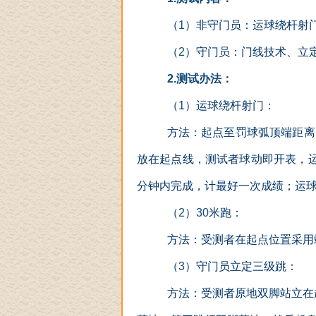
（
1
）非守门员：运球绕杆射
（
2
）守门员：门线技术、立
2.
测试办法：
（
1
）运球绕杆射门：
方法：起点至罚球弧顶端距离
放在起点线，测试者球动即开表，
分钟内完成，计最好一次成绩；运
（
2
）
30
米跑：
方法：受测者在起点位置采用
（
3
）守门员立定三级跳：
方法：受测者原地双脚站立在