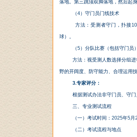
落地。第三跳须双脚落地，然后起
（
4
）守门员门线技术
方法：受测者守门，扑接
10
球）。
（
5
）分队比赛（包括守门员
方法：视受测人数选择分组进
野的开阔度、防守能力、合理运用
3.
专家评分：
根据测试办法非守门员、守门
三、专业测试流程
（一）考试时间：
2025
年
5
月
（二）考试流程与地点