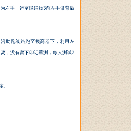
换为左手，运至障碍物
3
前左手做背后
。
动沿助跑线路跑至摸高器下，利用左
距离，没有留下印记重测，每人测试
2
定。