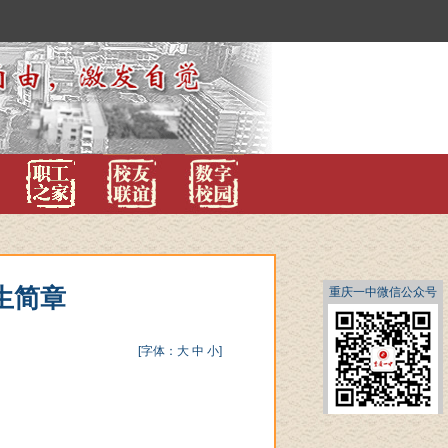
生简章
重庆一中微信公众号
[字体：
大
中
小
]