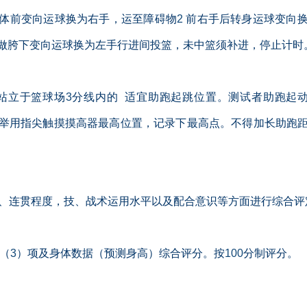
体前变向运球换为右手，运至障碍物
2
前右手后转身运球变向
做胯下变向运球换为左手行进间投篮，未中篮须补进，停止计时
站立于篮球场
3
分线内的
适宜助跑起跳位置。测试者助跑起
举用指尖触摸摸高器最高位置，记录下最高点。不得加长助跑
、连贯程度，技、战术运用水平以及配合意识等方面进行综合评
（
3
）项及身体数据（预测身高）综合评分。按
100
分制评分。