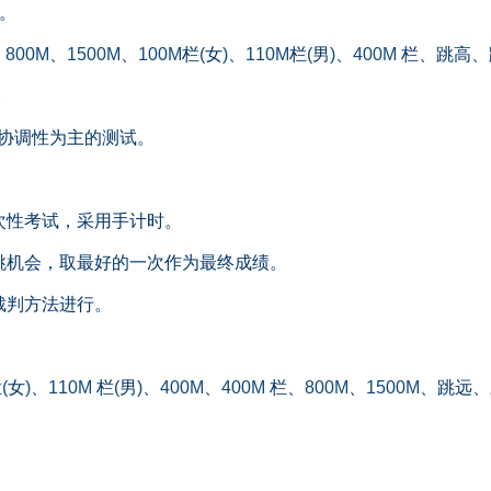
。
、
800M
、
1500M
、
100M
栏
(
女
)
、
110M
栏
(
男
)
、
400M
栏、跳高、
。
协调性为主的测试。
次性考试，采用手计时。
跳机会，取最好的一次作为最终成绩。
裁判方法进行。
栏
(
女
)
、
110M
栏
(
男
)
、
400M
、
400M
栏、
800M
、
1500M
、跳远、