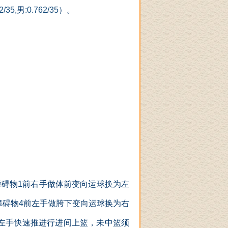
2/35,
男
:0.762/35
）。
障碍物
1
前右手做体前变向运球换为左
障碍物
4
前左手做胯下变向运球换为右
左手快速推进行进间上篮，未中篮须