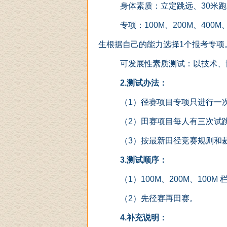
身体素质：立定跳远、
30
米跑
专项：
100M
、
200M
、
400M
生根据自己的能力选择
1
个报考专项
可发展性素质测试：以技术、
2.
测试办法：
（
1
）径赛项目专项只进行一
（
2
）田赛项目每人有三次试
（
3
）按最新田径竞赛规则和
3.
测试顺序：
（
1
）
100M
、
200M
、
100M
（
2
）先径赛再田赛。
4.
补充说明：