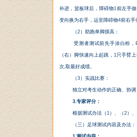
补进，篮板球后，障碍物
1
前左手做
变向换为右手，运至障碍物
4
前右手
（
2
）助跑单脚摸高：
受测者测试前先手涂白粉，
（右）脚快速向上起跳，
1
只手臂上
次
,
取最好成绩。
（
3
）实战比赛：
独立对考生动作的正确、协调
3.
专家评分：
根据测试办法（
1
）、（
2
）、
（三）足球测试内容及办法：
1.
测试内容：