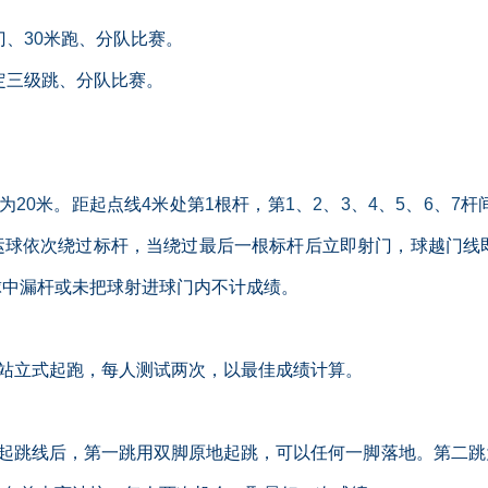
门、
30
米跑、分队比赛。
定三级跳、分队比赛。
为
20
米。距起点线
4
米处第
1
根杆，第
1
、
2
、
3
、
4
、
5
、
6
、
7
杆
运球依次绕过标杆，当绕过最后一根标杆后立即射门，球越门线
球中漏杆或未把球射进球门内不计成绩。
站立式起跑，每人测试两次，以最佳成绩计算。
起跳线后，第一跳用双脚原地起跳，可以任何一脚落地。第二跳