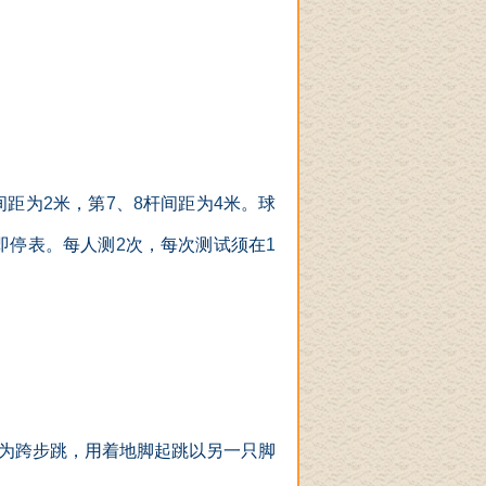
间距为
2
米，第
7
、
8
杆间距为
4
米。球
即停表。每人测
2
次，每次测试须在
1
为跨步跳，用着地脚起跳以另一只脚