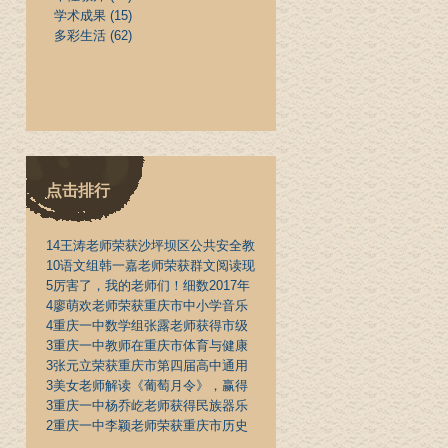
学术成果
(15)
多彩生活
(62)
点击排行
14
王涛老师荣获沙坪坝区公共安全教
10
语文组韩一嘉老师荣获群文阅读现
5
厉害了，我的老师们！细数2017年
4
廖萌欢老师荣获重庆市中小学音乐
4
重庆一中数学组张露老师获得市级
3
重庆一中教师在重庆市体育与健康
3
张元立荣获重庆市第四届高中通用
3
美女老师解读《葡萄月令》，赢得
3
重庆一中杨乔屹老师获得民族器乐
2
重庆一中李颖老师荣获重庆市历史