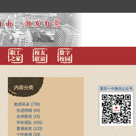
内容分类
重庆一中微信公众号
教师风采
(739)
先进楷模
(64)
名师殿堂
(15)
学科团队
(416)
赛课获奖
(133)
个性教师
(33)