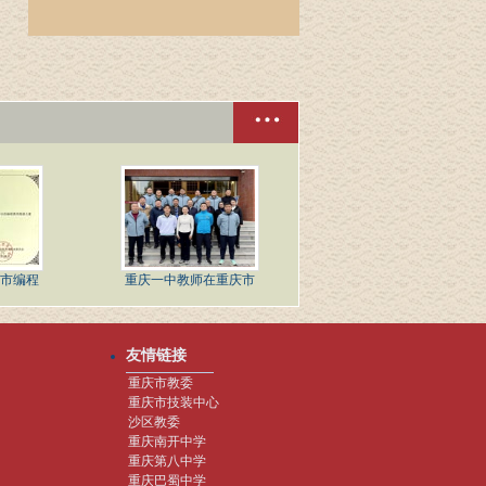
市编程
重庆一中教师在重庆市
友情链接
重庆市教委
重庆市技装中心
沙区教委
重庆南开中学
重庆第八中学
重庆巴蜀中学