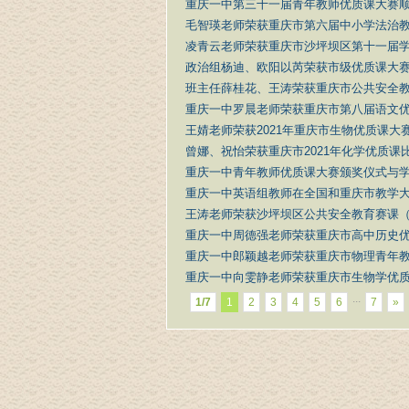
重庆一中第三十一届青年教师优质课大赛
毛智瑛老师荣获重庆市第六届中小学法治
凌青云老师荣获重庆市沙坪坝区第十一届
政治组杨迪、欧阳以芮荣获市级优质课大
班主任薛桂花、王涛荣获重庆市公共安全
重庆一中罗晨老师荣获重庆市第八届语文
王婧老师荣获2021年重庆市生物优质课大
曾娜、祝怡荣获重庆市2021年化学优质课
重庆一中青年教师优质课大赛颁奖仪式与
重庆一中英语组教师在全国和重庆市教学
王涛老师荣获沙坪坝区公共安全教育赛课
重庆一中周德强老师荣获重庆市高中历史
重庆一中郎颖越老师荣获重庆市物理青年
重庆一中向雯静老师荣获重庆市生物学优
...
1/7
1
2
3
4
5
6
7
»