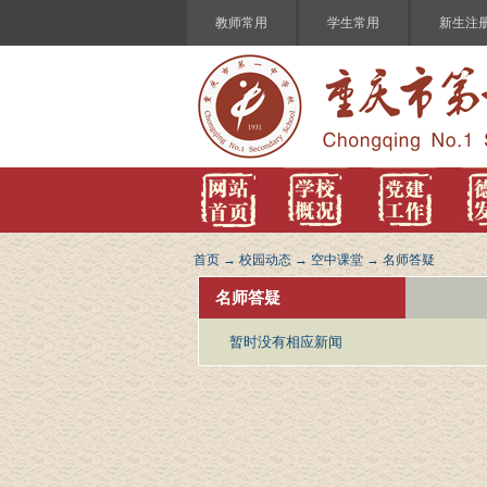
教师常用
学生常用
新生注
首页
→
校园动态
→
空中课堂
→
名师答疑
名师答疑
暂时没有相应新闻