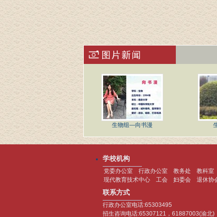
生物组—向书漫
学校机构
党委办公室
行政办公室
教务处
教科室
现代教育技术中心
工会
妇委会
退休协
联系方式
行政办公室电话:65303495
招生咨询电话:65307121，61887003(渝北