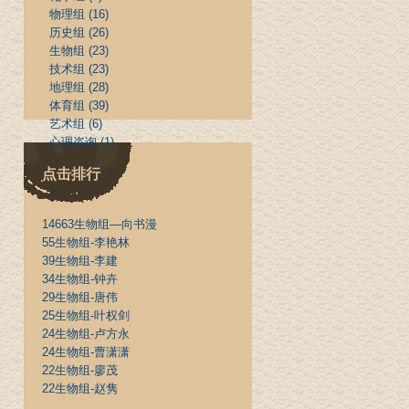
物理组
(16)
历史组
(26)
生物组
(23)
技术组
(23)
地理组
(28)
体育组
(39)
艺术组
(6)
心理咨询
(1)
点击排行
14663
生物组—向书漫
55
生物组-李艳林
39
生物组-李建
34
生物组-钟卉
29
生物组-唐伟
25
生物组-叶权剑
24
生物组-卢方永
24
生物组-曹潇潇
22
生物组-廖茂
22
生物组-赵隽