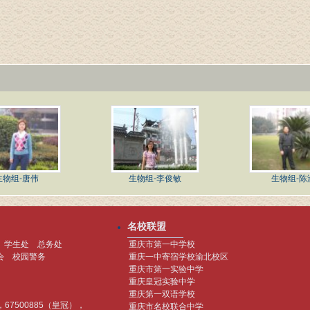
生物组-唐伟
生物组-李俊敏
生物组-陈
名校联盟
学生处
总务处
重庆市第一中学校
会
校园警务
重庆一中寄宿学校渝北校区
重庆市第一实验中学
重庆皇冠实验中学
重庆第一双语学校
)，67500885（皇冠），
重庆市名校联合中学