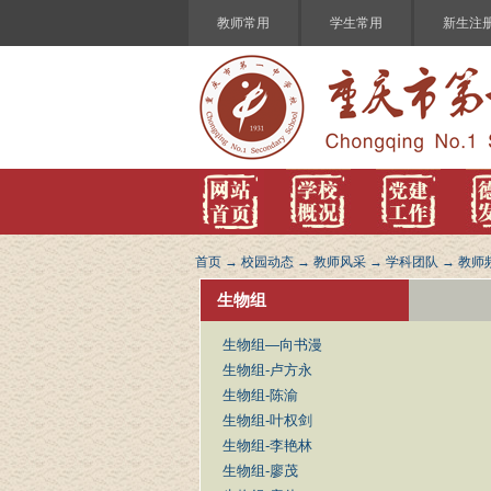
教师常用
学生常用
新生注
首页
→
校园动态
→
教师风采
→
学科团队
→
教师
生物组
生物组—向书漫
生物组-卢方永
生物组-陈渝
生物组-叶权剑
生物组-李艳林
生物组-廖茂