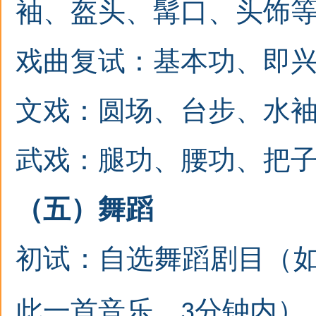
袖、盔头、髯口、
头饰
戏曲复试：
基本功
、
即
文戏：圆场、台步、水
武戏：腿功、
腰
功、把
（五）舞蹈
初试：自选舞蹈剧目（
此一首音乐，
分钟内）
3