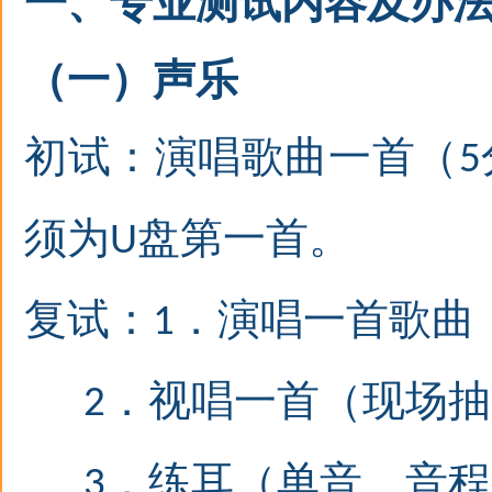
一
、专业测试内容及办
（一）声乐
初试：演唱歌曲一首（
5
须为
盘第一首。
U
复试：
．
演唱一首歌曲
1
．
视唱一首（现场抽
2
．
练耳（单音、音程
3