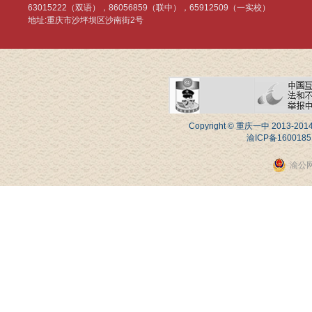
63015222（双语），86056859（联中），65912509（一实校）
地址:重庆市沙坪坝区沙南街2号
Copyright © 重庆一中 20
渝ICP备1600185
渝公网