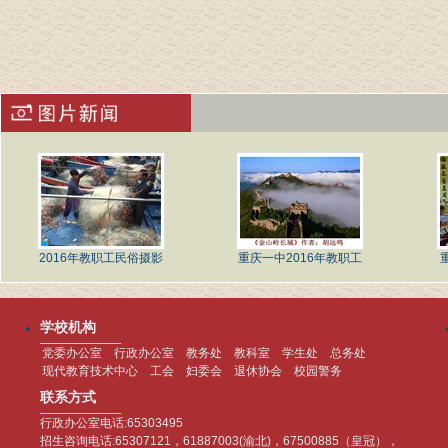
2016年教职工民俗摄影
重庆一中2016年教职工
学校机构
党委办公室
行政办公室
教务处
教科室
学生处
总务处
现代教育技术中心
工会
妇委会
退休协会
校园警务
联系方式
行政办公室电话:65303495
招生咨询电话:65307121，61887003(渝北)，67500885（皇冠），